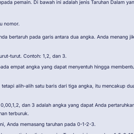
pada pemain. Di bawah ini adalah jenis Taruhan Dalam ya
tu nomor.
 Anda bertaruh pada garis antara dua angka. Anda menang ji
rut-turut. Contoh: 1,2, dan 3.
pada empat angka yang dapat menyentuh hingga membent
 tetapi alih-alih satu baris dari tiga angka, itu mencakup du
 0,00,1,2, dan 3 adalah angka yang dapat Anda pertaruhkan
han terburuk.
ini, Anda memasang taruhan pada 0-1-2-3.