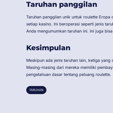
Taruhan panggilan
Taruhan panggilan unik untuk roulette Eropa
setiap kasino. Ini beroperasi seperti jenis t
Anda mengumumkan taruhan ini. Ini juga bisa 
Kesimpulan
Meskipun ada jenis taruhan lain, ketiga yang
Masing-masing dari mereka memiliki pembaya
pengetahuan dasar tentang peluang roulette.
TARUHAN