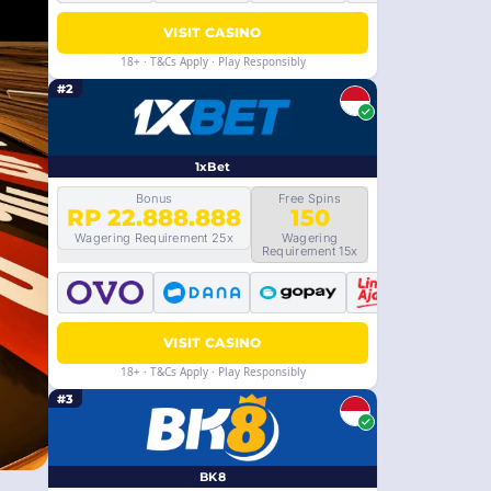
VISIT CASINO
18+ · T&Cs Apply · Play Responsibly
#2
1xBet
Bonus
Free Spins
RP 22.888.888
150
Wagering Requirement 25x
Wagering
Requirement 15x
VISIT CASINO
18+ · T&Cs Apply · Play Responsibly
#3
BK8