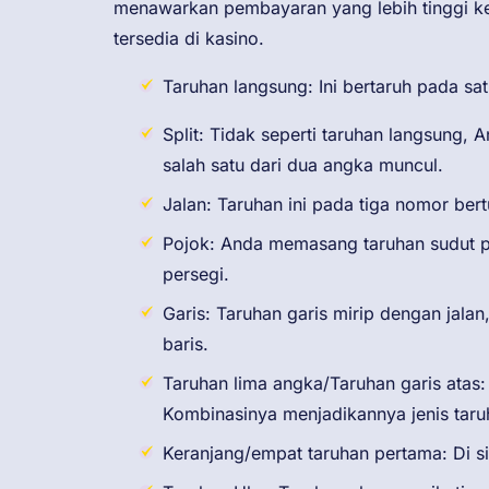
menawarkan pembayaran yang lebih tinggi ke
tersedia di kasino.
Taruhan langsung: Ini bertaruh pada sa
Split: Tidak seperti taruhan langsung,
salah satu dari dua angka muncul.
Jalan: Taruhan ini pada tiga nomor bertu
Pojok: Anda memasang taruhan sudut 
persegi.
Garis: Taruhan garis mirip dengan jalan,
baris.
Taruhan lima angka/Taruhan garis atas:
Kombinasinya menjadikannya jenis taru
Keranjang/empat taruhan pertama: Di s