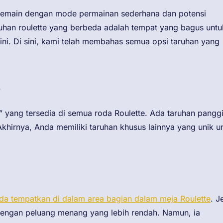
 pemain dengan mode permainan sederhana dan potensi
han roulette yang berbeda adalah tempat yang bagus untu
ni. Di sini, kami telah membahas semua opsi taruhan yang
e
” yang tersedia di semua roda Roulette. Ada taruhan panggi
khirnya, Anda memiliki taruhan khusus lainnya yang unik u
da tempatkan di dalam area bagian dalam meja Roulette
. J
n dengan peluang menang yang lebih rendah. Namun, ia