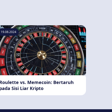
19.08.2024
Roulette vs. Memecoin: Bertaruh
pada Sisi Liar Kripto